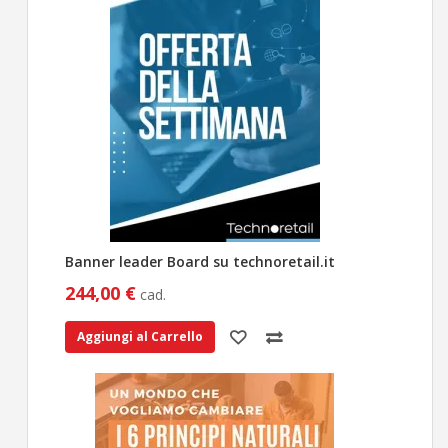
Banner leader Board su technoretail.it
244,00 €
cad.
Aggiungi al Carrello