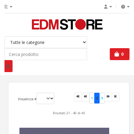
0
1
2
3
Visualizza #
Risultati 21 - 40 di 45