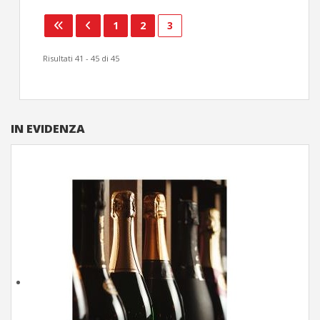
1
2
3
Risultati 41 - 45 di 45
IN EVIDENZA