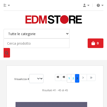
0
1
2
3
Visualizza #
Risultati 41 - 45 di 45