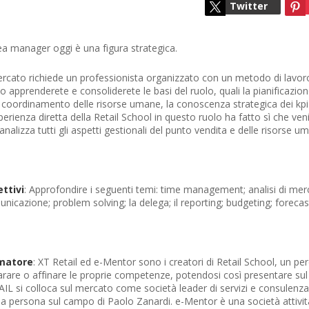
Twitter
ea manager oggi è una figura strategica.
ercato richiede un professionista organizzato con un metodo di lavoro 
o apprenderete e consoliderete le basi del ruolo, quali la pianificazione
l coordinamento delle risorse umane, la conoscenza strategica dei kpi 
perienza diretta della Retail School in questo ruolo ha fatto sì che v
analizza tutti gli aspetti gestionali del punto vendita e delle risorse u
ttivi
: Approfondire i seguenti temi: time management; analisi di merc
nicazione; problem solving; la delega; il reporting; budgeting; forecasti
matore
: XT Retail ed e-Mentor sono i creatori di Retail School, un per
rare o affinare le proprie competenze, potendosi così presentare sul
IL si colloca sul mercato come società leader di servizi e consulenza n
a persona sul campo di Paolo Zanardi. e-Mentor è una società attività n