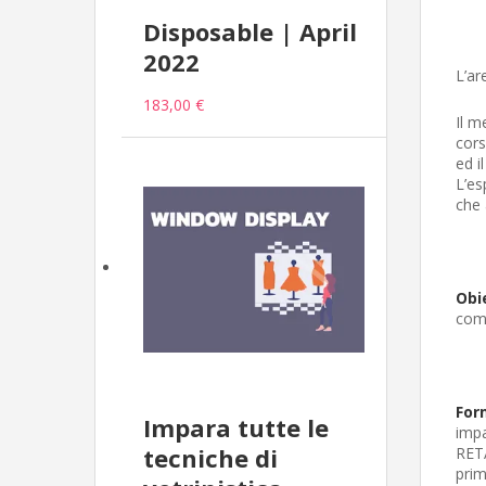
Disposable | April
2022
L’ar
183,00 €
Il m
cors
ed i
L’es
che 
Obie
comu
For
Impara tutte le
impa
tecniche di
RETA
prim