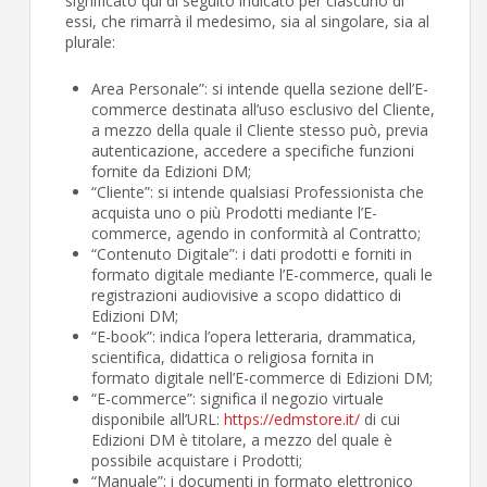
significato qui di seguito indicato per ciascuno di
essi, che rimarrà il medesimo, sia al singolare, sia al
plurale:
Area Personale”: si intende quella sezione dell’E-
commerce destinata all’uso esclusivo del Cliente,
a mezzo della quale il Cliente stesso può, previa
autenticazione, accedere a specifiche funzioni
fornite da Edizioni DM;
“Cliente”: si intende qualsiasi Professionista che
acquista uno o più Prodotti mediante l’E-
commerce, agendo in conformità al Contratto;
“Contenuto Digitale”: i dati prodotti e forniti in
formato digitale mediante l’E-commerce, quali le
registrazioni audiovisive a scopo didattico di
Edizioni DM;
“E-book”: indica l’opera letteraria, drammatica,
scientifica, didattica o religiosa fornita in
formato digitale nell’E-commerce di Edizioni DM;
“E-commerce”: significa il negozio virtuale
disponibile all’URL:
https://edmstore.it/
di cui
Edizioni DM è titolare, a mezzo del quale è
possibile acquistare i Prodotti;
“Manuale”: i documenti in formato elettronico