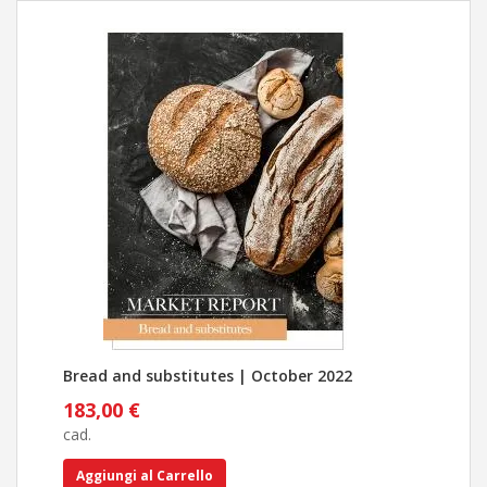
Bread and substitutes | October 2022
Pan
183,00 €
183
cad.
cad.
Aggiungi al Carrello
Ag