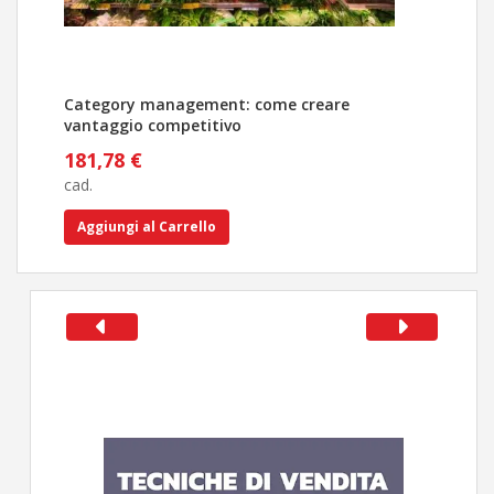
Category management: come creare
Tutt
vantaggio competitivo
stra
181,78 €
356
cad.
cad.
Aggiungi al Carrello
Ag