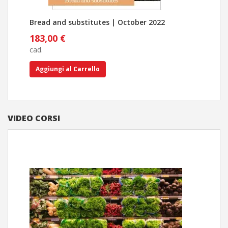
Bread and substitutes | October 2022
Cent
alim
183,00 €
30,
cad.
cad.
Aggiungi al Carrello
Ag
VIDEO CORSI