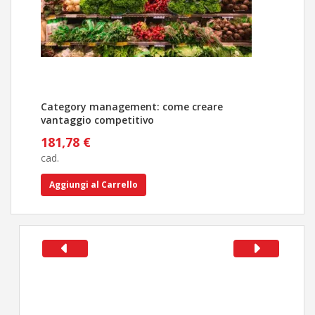
Category management: come creare
Tutt
vantaggio competitivo
stra
181,78 €
356
cad.
cad.
Aggiungi al Carrello
Ag