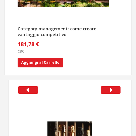
Category management: come creare
Tutt
vantaggio competitivo
stra
181,78 €
356
cad.
cad.
Aggiungi al Carrello
Ag