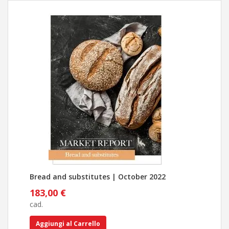
Bread and substitutes | October 2022
Pan
183,00 €
183
cad.
cad.
Aggiungi al Carrello
Ag