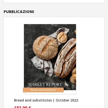
PUBBLICAZIONI
Bread and substitutes | October 2022
Cent
alim
183,00 €