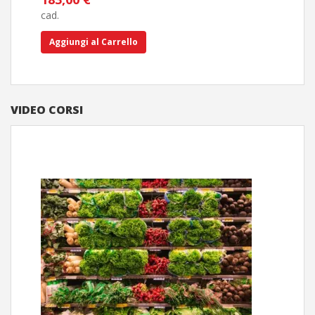
30,
cad.
cad.
Aggiungi al Carrello
Ag
VIDEO CORSI