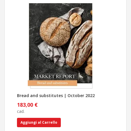
Bread and substitutes | October 2022
Pan
183,00 €
183
cad.
cad.
Aggiungi al Carrello
Ag