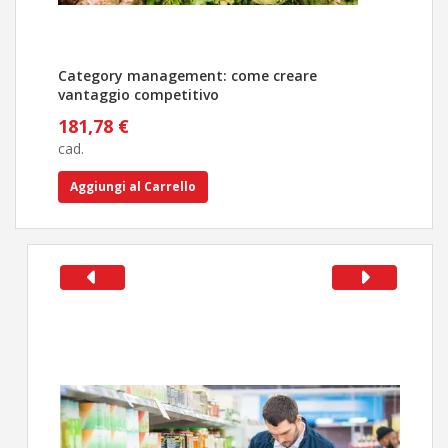
Category management: come creare
Tutt
vantaggio competitivo
stra
181,78 €
356
cad.
cad.
Aggiungi al Carrello
Ag