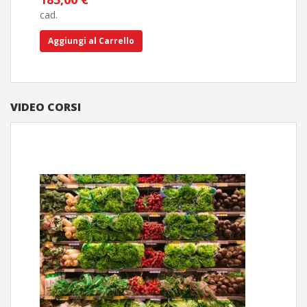
30,
cad.
cad.
Aggiungi al Carrello
Ag
VIDEO CORSI