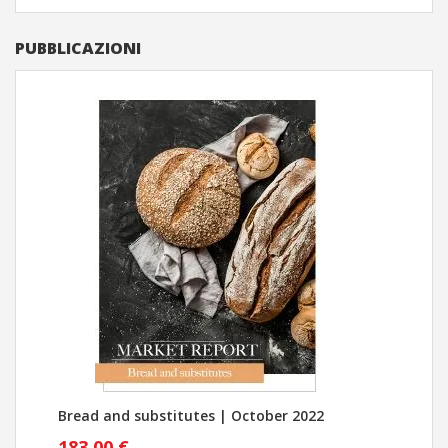
PUBBLICAZIONI
Bread and substitutes | October 2022
Cent
alim
183,00 €