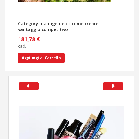
Category management: come creare
Tutt
vantaggio competitivo
stra
181,78 €
356
cad.
cad.
Aggiungi al Carrello
Ag