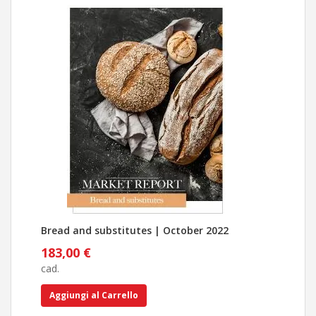
Bread and substitutes | October 2022
Pan
183,00 €
183
cad.
cad.
Aggiungi al Carrello
Ag