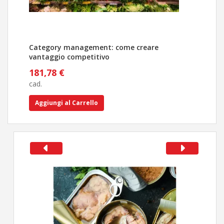
Category management: come creare
Tutt
vantaggio competitivo
stra
181,78 €
356
cad.
cad.
Aggiungi al Carrello
Ag