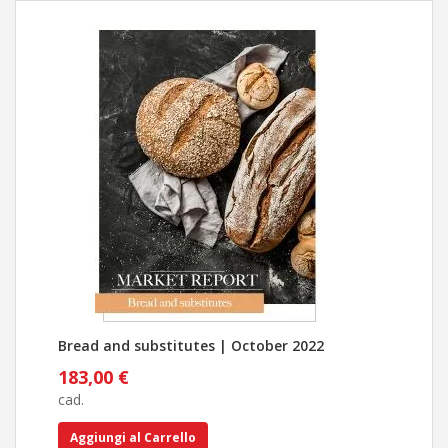
Bread and substitutes | October 2022
Pan
183,00 €
183
cad.
cad.
Aggiungi al Carrello
Ag